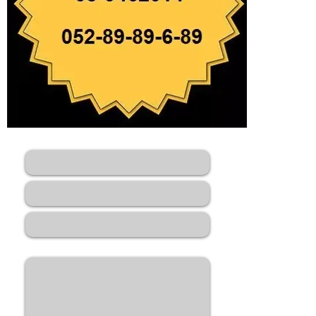
השאר הודעה ונחזור אליך בהקדם
שם
אימל *
מס'
טלפון
הודעה