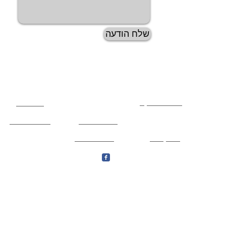
שלח הודעה
ממליצים עלינו ברשת
דבר
המבקר
Carsforum
דפי זהב
Jeepolog
פורום FXP
Carsforum
carsforum
Jeepolog
כתבו לנו המלצה
| פקס 08-947-4567 צור קשר