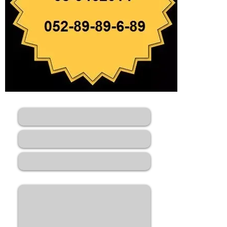
השאר הודעה ונחזור אליך בהקדם
שם
אימל *
מס'
טלפון
הודעה