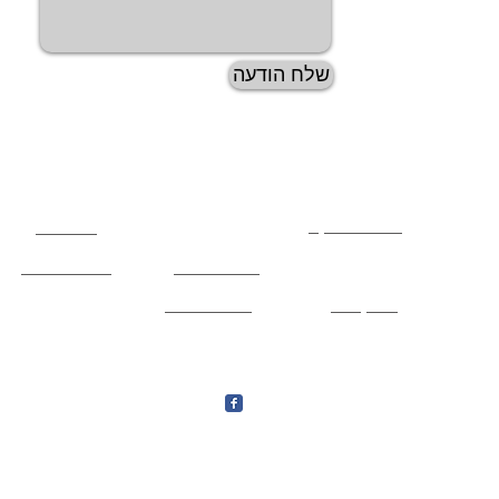
שלח הודעה
ממליצים עלינו ברשת
דבר
המבקר
Carsforum
דפי זהב
Jeepolog
פורום FXP
Carsforum
carsforum
Jeepolog
כתבו לנו המלצה
| פקס 08-947-4567 צור קשר